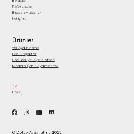
Belgeler
Referanslar
Bizden Haberler
İletişim
Ürünler
Yol Aydınlatma
Led Projektör
Endüstriyel Aydınlatma
Modern Şehir Aydınlatma
TR
ENG
© Detay Aydınlatma 2025